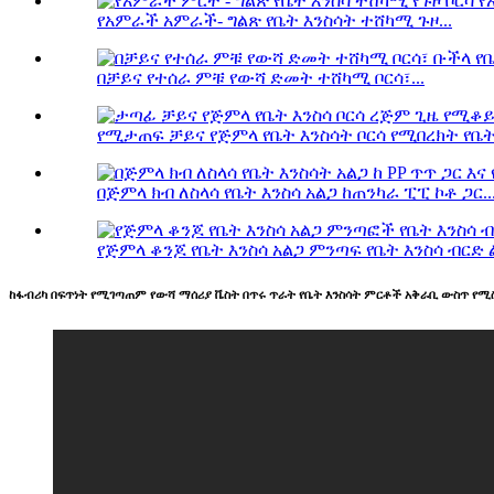
የአምራች አምራች- ግልጽ የቤት እንስሳት ተሸካሚ ጉዞ...
በቻይና የተሰራ ምቹ የውሻ ድመት ተሸካሚ ቦርሳ፣...
የሚታጠፍ ቻይና የጅምላ የቤት እንስሳት ቦርሳ የሚበረክት የቤት እ
በጅምላ ክብ ለስላሳ የቤት እንስሳ አልጋ ከጠንካራ ፒፒ ኮቶ ጋር..
የጅምላ ቆንጆ የቤት እንስሳ አልጋ ምንጣፍ የቤት እንስሳ ብርድ ል
ከፋብሪካ በፍጥነት የሚገጣጠም የውሻ ማሰሪያ ቬስት በጥሩ ጥራት የቤት እንስሳት ምርቶች አቅራቢ ውስጥ የ