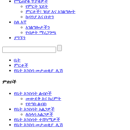
የሚጠየቁ ጥያቄዎች
የምርት ሂደት
ምርቶች፣ ገበያ እና አገልግሎት
ኩባንያ እና ቡድን
ስለ እኛ
አገልግሎታችን
የብቃት ማረጋገጫ
ያግኙን
ቤት
ምርቶች
የቤት እንስሳ መታጠቂያ_ሊሽ
ምድቦች
የቤት እንስሳት ልብሶች
መውደቅ እና ክረምት
የድግስ ልብስ
የቤት እንስሳት አልጋዎች
ለስላሳ አልጋዎች
የቤት እንስሳት ተሸካሚዎች
የቤት እንስሳ መታጠቂያ_ሊሽ