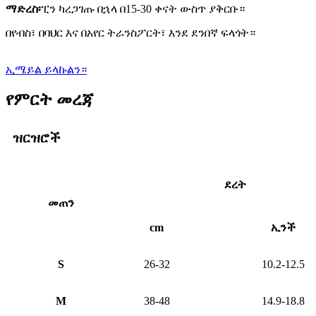
ማድረስ፡
ፒን ካረጋገጡ በኋላ በ15-30 ቀናት ውስጥ ያቅርቡ።
በየብስ፣ በባህር እና በአየር ትራንስፖርት፣ እንደ ደንበኛ ፍላጎት።
ኢሜይል ይላኩልን።
የምርት መረጃ
ዝርዝሮች
ደረት
መጠን
cm
ኢንች
S
26-32
10.2-12.5
M
38-48
14.9-18.8