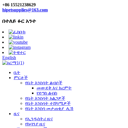
+86 15521238629
hipetsupplies@163.com
በተለይ ፉር አንተ
English
ቤት
ምርቶች
የቤት እንስሳት ልብሶች
መውደቅ እና ክረምት
የድግስ ልብስ
የቤት እንስሳት አልጋዎች
የቤት እንስሳት ተሸካሚዎች
የቤት እንስሳ መታጠቂያ_ሊሽ
ዜና
የኢንዱስትሪ ዜና
የኩባንያ ዜና