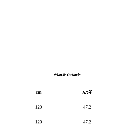
የገመድ ርዝመት
cm
ኢንች
120
47.2
120
47.2