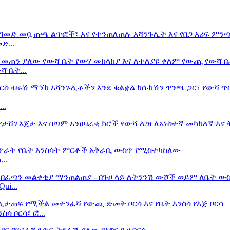
ድ...
 ቤት...
..
..
i...
ሳ ቦርሳ፣ ፎ...