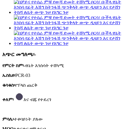
አጭር መግለጫ፡-
የምርት ስም፡-
የቤት እንስሳት ተሸካሚ
ኤስኬዩ፡
PCR-03
ቁሳቁስ፡
የፕላስ ጨርቅ
ቀለም፡
እና ብጁ የተደረገ
ምሳሌ፡
ተቀባይነት ያለው
MOQ
ለድርድር የሚቀርብ