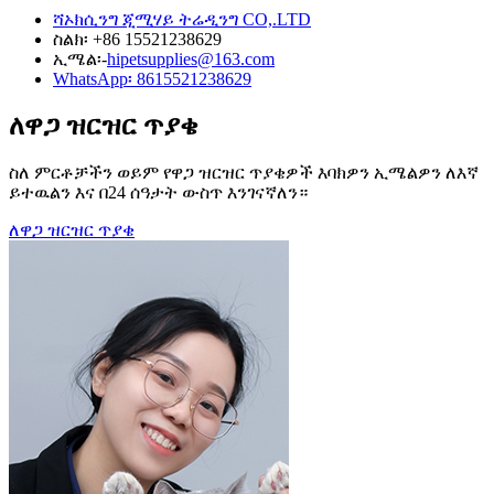
ሻኦክሲንግ ጂሚሃይ ትሬዲንግ CO,.LTD
ስልክ፡ +86 15521238629
ኢሜል፡-
hipetsupplies@163.com
WhatsApp፡ 8615521238629
ለዋጋ ዝርዝር ጥያቄ
ስለ ምርቶቻችን ወይም የዋጋ ዝርዝር ጥያቄዎች እባክዎን ኢሜልዎን ለእኛ
ይተዉልን እና በ24 ሰዓታት ውስጥ እንገናኛለን።
ለዋጋ ዝርዝር ጥያቄ