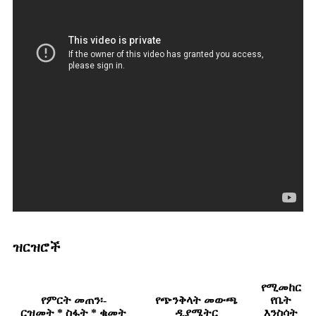
ዝርዝሮች
የሚመከር
የምርት መጠን፡-
የጭንቅላት መውጫ
የቤት
ርዝመት * ስፋት * ቁመት
ዲያሜትር
እንስሳት