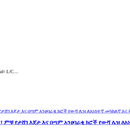
al፣ L/C…
፣ ምቹ የታሸገ እጀታ እና በጣም አንፀባራቂ ክሮች የውሻ ሌዝ ለአ