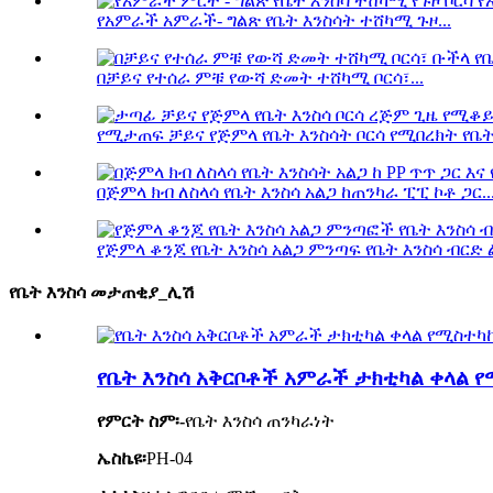
የአምራች አምራች- ግልጽ የቤት እንስሳት ተሸካሚ ጉዞ...
በቻይና የተሰራ ምቹ የውሻ ድመት ተሸካሚ ቦርሳ፣...
የሚታጠፍ ቻይና የጅምላ የቤት እንስሳት ቦርሳ የሚበረክት የቤት እ
በጅምላ ክብ ለስላሳ የቤት እንስሳ አልጋ ከጠንካራ ፒፒ ኮቶ ጋር..
የጅምላ ቆንጆ የቤት እንስሳ አልጋ ምንጣፍ የቤት እንስሳ ብርድ ል
የቤት እንስሳ መታጠቂያ_ሊሽ
የቤት እንስሳ አቅርቦቶች አምራች ታክቲካል ቀላል 
የምርት ስም፡-
የቤት እንስሳ ጠንካራነት
ኤስኬዩ፡
PH-04