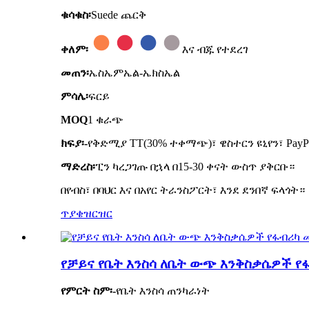
ቁሳቁስ፡
Suede ጨርቅ
ቀለም፡
እና ብጁ የተደረገ
መጠን፡
ኤስኤምኤል-ኤክስኤል
ምሳሌ፡
ፍርይ
MOQ
1 ቁራጭ
ክፍያ፡-
የቅድሚያ TT(30% ተቀማጭ)፣ ዌስተርን ዩኒየን፣ PayP
ማድረስ፡
ፒን ካረጋገጡ በኋላ በ15-30 ቀናት ውስጥ ያቅርቡ።
በየብስ፣ በባህር እና በአየር ትራንስፖርት፣ እንደ ደንበኛ ፍላጎት።
ጥያቄ
ዝርዝር
የቻይና የቤት እንስሳ ለቤት ውጭ እንቅስቃሴዎች የፋ
የምርት ስም፡-
የቤት እንስሳ ጠንካራነት