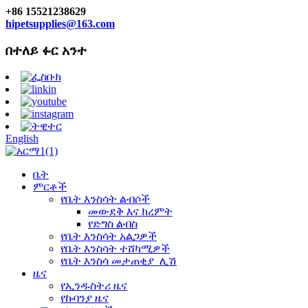
+86 15521238629
hipetsupplies@163.com
በተለይ ፉር አንተ
English
ቤት
ምርቶች
የቤት እንስሳት ልብሶች
መውደቅ እና ክረምት
የድግስ ልብስ
የቤት እንስሳት አልጋዎች
የቤት እንስሳት ተሸካሚዎች
የቤት እንስሳ መታጠቂያ_ሊሽ
ዜና
የኢንዱስትሪ ዜና
የኩባንያ ዜና