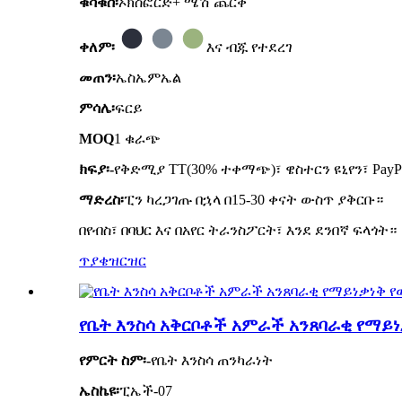
ቁሳቁስ፡
ኦክስፎርድ+ ሜሽ ጨርቅ
ቀለም፡
እና ብጁ የተደረገ
መጠን፡
ኤስኤምኤል
ምሳሌ፡
ፍርይ
MOQ
1 ቁራጭ
ክፍያ፡-
የቅድሚያ TT(30% ተቀማጭ)፣ ዌስተርን ዩኒየን፣ PayP
ማድረስ፡
ፒን ካረጋገጡ በኋላ በ15-30 ቀናት ውስጥ ያቅርቡ።
በየብስ፣ በባህር እና በአየር ትራንስፖርት፣ እንደ ደንበኛ ፍላጎት።
ጥያቄ
ዝርዝር
የቤት እንስሳ አቅርቦቶች አምራች አንጸባራቂ የማይነ
የምርት ስም፡-
የቤት እንስሳ ጠንካራነት
ኤስኬዩ፡
ፒኤች-07