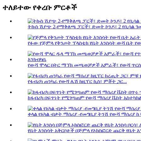
ተለይተው የቀረቡ ምርቶች
ትኩስ ሽያጭ 2-የማቅለጫ ፓርች፣ ድመት ኮንዶ፣ 2 የሲሳል ገመ
የፉው የጅምላ የቅንጦት ፕላስቲክ የቤት እንስሳት ውሻ ቤት የውሻ
የውሻ ሞላር በትር ማኘክ መጫወቻዎች አምራች፣ የውሻ ጥርስ.
የፋብሪካ ጠንካራ የውሻ ሌሽ ከዚፐር ኪስ፣ ምቾት ጋር...
ከፋብሪካ በፍጥነት የሚገጣጠም የውሻ ማሰሪያ ቬስት አስተካክል.
ቀላል የአካል ብቃት ማሰሪያ -የመግቢያ ትንሽ የውሻ ማሰሪያ ከ Qu
የቤት እንስሳት አቅርቦቶች በጅምላ የኦክስፎርድ ጨርቅ የቤት እንስ