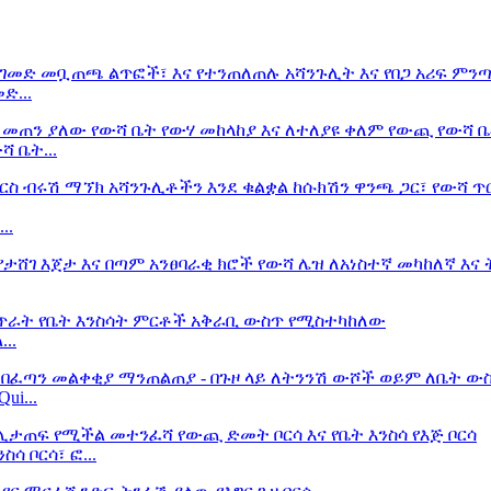
ድ...
 ቤት...
..
..
i...
ሳ ቦርሳ፣ ፎ...