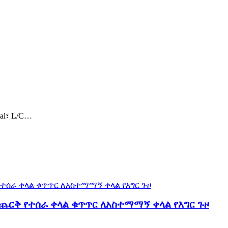
al፣ L/C…
ጨርቅ የተሰራ ቀላል ቁጥጥር ለአስተማማኝ ቀላል የእግር ጉዞ