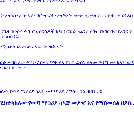
ንስሳ Ca...
.
ብስ ከሶፍት ዋ...
የሚስተካከለው የውሻ ማሰሪያ ከእጅ መያዣ እና የማስመሰል ዘይቤ 