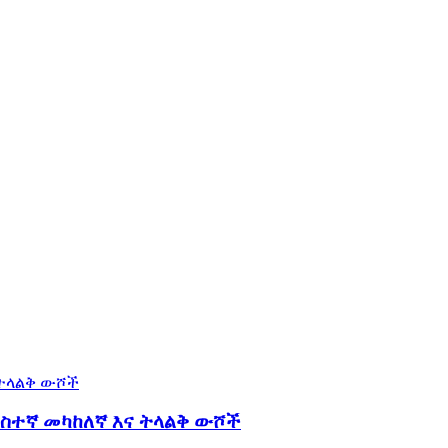
ነስተኛ መካከለኛ እና ትላልቅ ውሾች