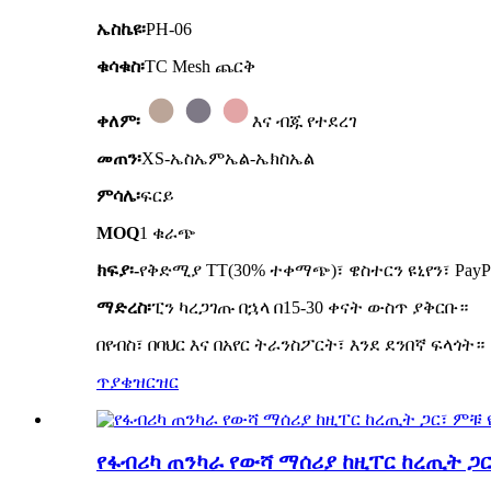
ኤስኬዩ፡
PH-06
ቁሳቁስ፡
TC Mesh ጨርቅ
ቀለም፡
እና ብጁ የተደረገ
መጠን፡
XS-ኤስኤምኤል-ኤክስኤል
ምሳሌ፡
ፍርይ
MOQ
1 ቁራጭ
ክፍያ፡-
የቅድሚያ TT(30% ተቀማጭ)፣ ዌስተርን ዩኒየን፣ PayP
ማድረስ፡
ፒን ካረጋገጡ በኋላ በ15-30 ቀናት ውስጥ ያቅርቡ።
በየብስ፣ በባህር እና በአየር ትራንስፖርት፣ እንደ ደንበኛ ፍላጎት።
ጥያቄ
ዝርዝር
የፋብሪካ ጠንካራ የውሻ ማሰሪያ ከዚፐር ከረጢት ጋር