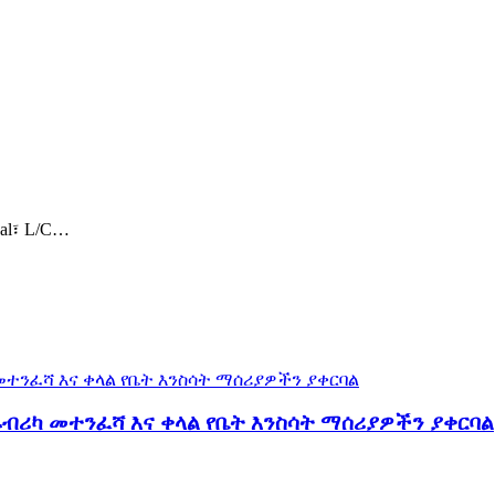
al፣ L/C…
ብሪካ መተንፈሻ እና ቀላል የቤት እንስሳት ማሰሪያዎችን ያቀርባል