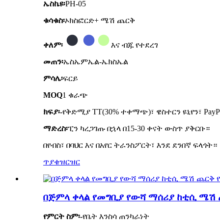
ኤስኬዩ፡
PH-05
ቁሳቁስ፡
ኦክስፎርድ+ ሜሽ ጨርቅ
ቀለም፡
እና ብጁ የተደረገ
መጠን፡
ኤስኤምኤል-ኤክስኤል
ምሳሌ፡
ፍርይ
MOQ
1 ቁራጭ
ክፍያ፡-
የቅድሚያ TT(30% ተቀማጭ)፣ ዌስተርን ዩኒየን፣ PayP
ማድረስ፡
ፒን ካረጋገጡ በኋላ በ15-30 ቀናት ውስጥ ያቅርቡ።
በየብስ፣ በባህር እና በአየር ትራንስፖርት፣ እንደ ደንበኛ ፍላጎት።
ጥያቄ
ዝርዝር
በጅምላ ቀላል የመግቢያ የውሻ ማሰሪያ ከቲሲ ሜሽ 
የምርት ስም፡-
የቤት እንስሳ ጠንካራነት