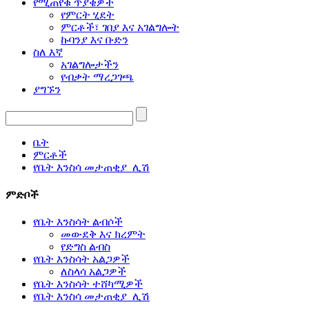
የሚጠየቁ ጥያቄዎች
የምርት ሂደት
ምርቶች፣ ገበያ እና አገልግሎት
ኩባንያ እና ቡድን
ስለ እኛ
አገልግሎታችን
የብቃት ማረጋገጫ
ያግኙን
ቤት
ምርቶች
የቤት እንስሳ መታጠቂያ_ሊሽ
ምድቦች
የቤት እንስሳት ልብሶች
መውደቅ እና ክረምት
የድግስ ልብስ
የቤት እንስሳት አልጋዎች
ለስላሳ አልጋዎች
የቤት እንስሳት ተሸካሚዎች
የቤት እንስሳ መታጠቂያ_ሊሽ