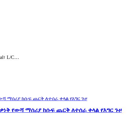
al፣ L/C…
ቃነቅ የውሻ ማሰሪያ ከሱፍ ጨርቅ ለተሰራ ቀላል የእግር ጉዞ